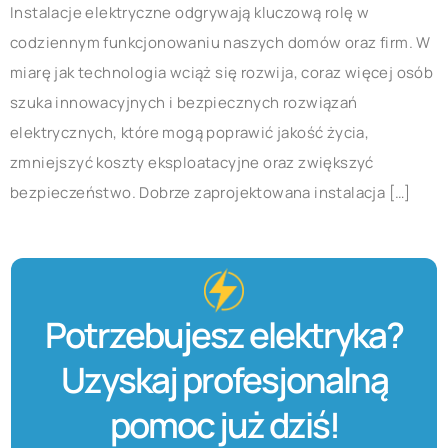
Instalacje elektryczne odgrywają kluczową rolę w
codziennym funkcjonowaniu naszych domów oraz firm. W
miarę jak technologia wciąż się rozwija, coraz więcej osób
szuka innowacyjnych i bezpiecznych rozwiązań
elektrycznych, które mogą poprawić jakość życia,
zmniejszyć koszty eksploatacyjne oraz zwiększyć
bezpieczeństwo. Dobrze zaprojektowana instalacja […]
Potrzebujesz elektryka?
Uzyskaj profesjonalną
pomoc już dziś!