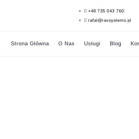
+48 735 043 760
rafal@ravsystems.pl
Strona Główna
O Nas
Usługi
Blog
Ko
Smart Home – czy war
powinie