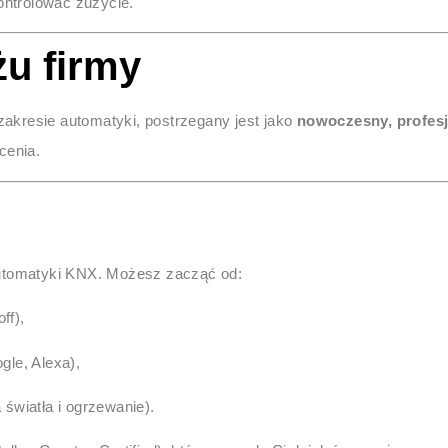
kontrolować zużycie.
żu firmy
 zakresie automatyki, postrzegany jest jako
nowoczesny, profesj
cenia.
utomatyki KNX. Możesz zacząć od:
ff),
gle, Alexa),
światła i ogrzewanie).