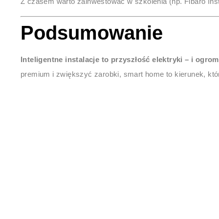
Z czasem warto zainwestować w szkolenia (np. Fibaro Insta
Podsumowanie
Inteligentne instalacje to przyszłość elektryki – i ogro
premium i zwiększyć zarobki, smart home to kierunek, kt