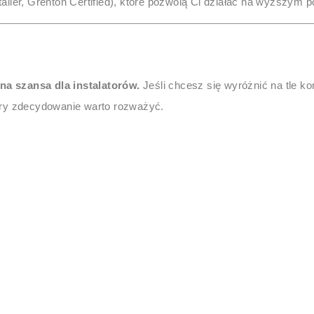
ller, Grenton Certified), które pozwolą Ci działać na wyższym p
mna szansa dla instalatorów.
Jeśli chcesz się wyróżnić na tle ko
óry zdecydowanie warto rozważyć.