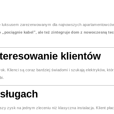
ę luksusem zarezerwowanym dla najnowszych apartamentowców. 
lko „pociągnie kabel”, ale też zintegruje dom z nowoczesną te
teresowanie klientów
rok. Klienci są coraz bardziej świadomi i szukają elektryków, kt
bi.
sługach
zy zysk na jednym zleceniu niż klasyczna instalacja. Klient płaci