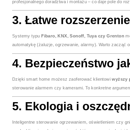
profesjonalnego doradztwa i montażu – co daje pole do rozw
3.
Łatwe rozszerzenie
Systemy typu
Fibaro, KNX, Sonoff, Tuya czy Grenton
mo
automatykę (żaluzje, ogrzewanie, alarmy). Warto zacząć o
4.
Bezpieczeństwo ja
Dzięki smart home możesz zaoferować klientowi
wyższy 
sterowanie alarmem czy kamerami. To konkretne argumenty, 
5.
Ekologia i oszczęd
Inteligentne sterowanie ogrzewaniem, oświetleniem czy g