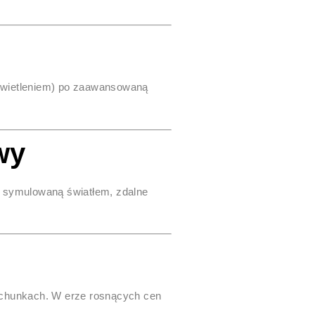
oświetleniem) po zaawansowaną
wy
 symulowaną światłem, zdalne
chunkach. W erze rosnących cen