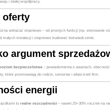
oju i stałej współpracy.
 oferty
żna wdrażać stopniowo – od prostych funkcji (np. sterowanie 
d małych instalacji i stopniowo budować doświadczenie.
ko argument sprzedażo
poziom bezpieczeństwa
– powiadomienia o awariach, obecność
które przemawiają do rodzin, seniorów i właścicieli firm.
ności energii
niazdkami to
realne oszczędności
– nawet 20–30% rocznie na ra